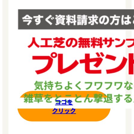
ココを
クリック