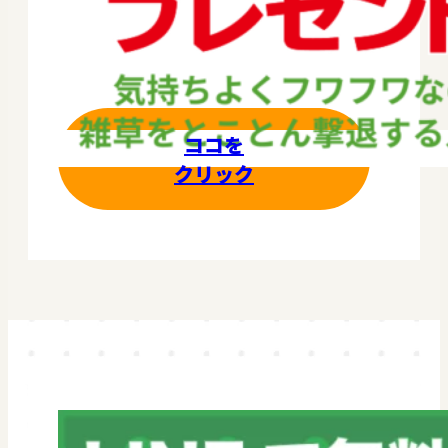
ココを
クリック